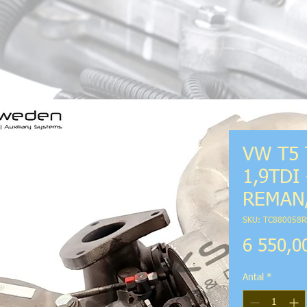
VW T5 
1,9TDI 
REMAN/
SKU: TC880058R
6 550,0
Antal
*