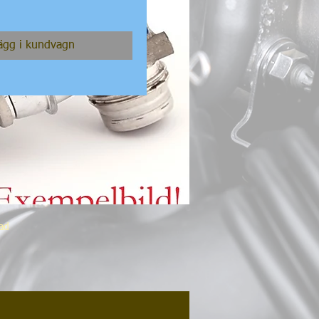
ägg i kundvagn
rad
V,