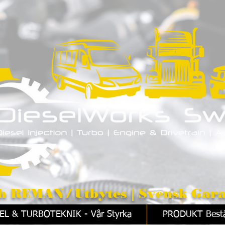
/ Utbytes | Svensk Gara
EL & TURBOTEKNIK - Vår Styrka
PRODUKT Bestä