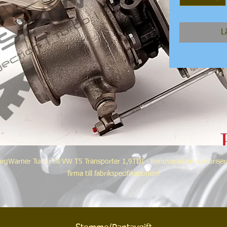
L
rgWarner Turbo till VW T5 Transporter 1,9TDI - Renoverad av auktorise
firma till fabrikspecifikationen!
VW referens:
3G253010D, 03G253010DV, 03G253010DX, 03G253016G, 03G253016G
03G253016GX, 2X0253019, 2X0253019V, 2X0253019X