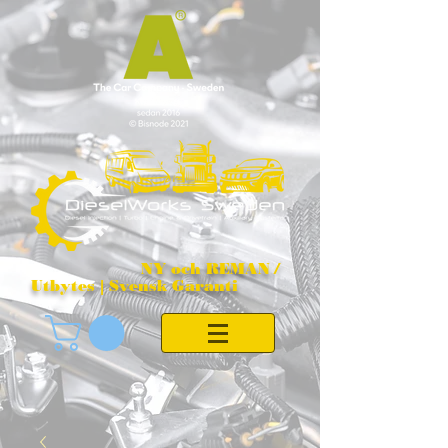
NY och REMAN /
Utbytes | Svensk Garanti