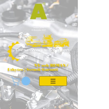
NY och REMAN /
Utbytes | Svensk Garanti