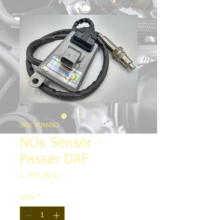
SKU: NOX6862
NOx Sensor -
Passar DAF
Pris
5 750,00 kr
Antal
*