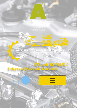
NY och REMAN /
Utbytes | Svensk Garanti