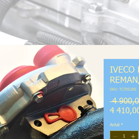
IVECO D
REMAN/
SKU: TC7052RS
 4 900,0
4 410,0
Antal
*