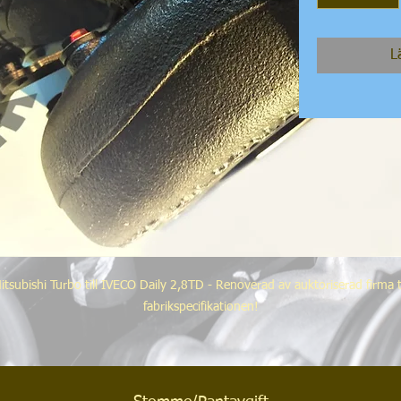
L
itsubishi Turbo till IVECO Daily 2,8TD - Renoverad av auktoriserad firma ti
fabrikspecifikationen!
IVECO referens:
0375F6, 500364493, 500344801, 71723501, 71723503, 962143720