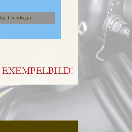
ägg i kundvagn
ll