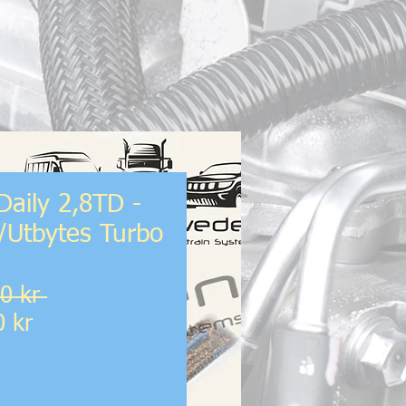
aily 2,8TD -
Utbytes Turbo
Ordinarie
0 kr 
Reapris
pris
0 kr