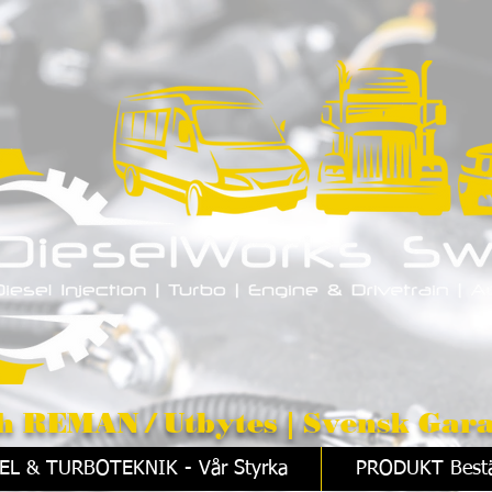
/ Utbytes | Svensk Gara
EL & TURBOTEKNIK - Vår Styrka
PRODUKT Bestä