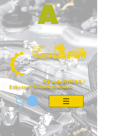
NY och REMAN /
Utbytes | Svensk Garanti