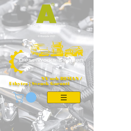
NY och REMAN /
Utbytes | Svensk Garanti