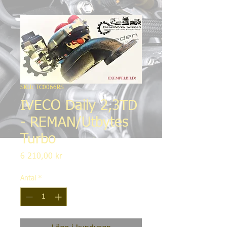
SKU: TC0066RS
IVECO Daily 2,3TD
- REMAN/Utbytes
Turbo
Pris
6 210,00 kr
Antal
*