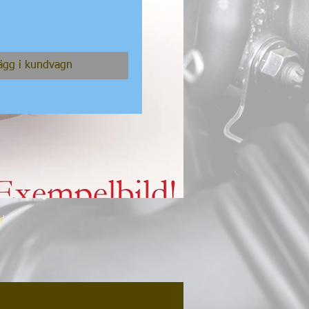
ägg i kundvagn
ad