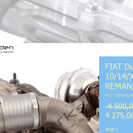
FIAT D
10/14/X
REMAN/
SKU: TC555001R
 4 500,0
4 275,0
Antal
*