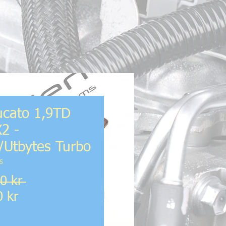
ucato 1,9TD
2 -
Utbytes Turbo
S
Ordinarie
0 kr 
Reapris
pris
0 kr