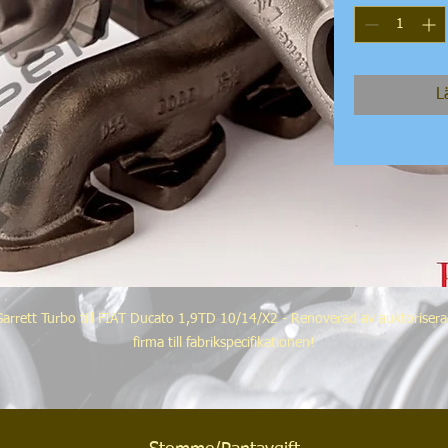
L
arrett Turbo till FIAT Ducato 1,9TD 10/14/X2 - Renoverad av auktoriser
firma till fabrikspecifikationen!
FIAT referens:
46234429, 1307679080