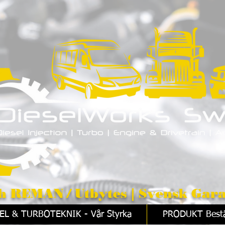
/ Utbytes | Svensk Gara
EL & TURBOTEKNIK - Vår Styrka
PRODUKT Bestä